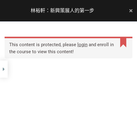
Skip
to
林裕軒：新興策展人的第一步
Main
content
Men
This content is protected, please
login
and enroll in
視覺藝術協會因為成功整合了視覺藝術界相關的所有事
the course to view this content!
業，加上歷來所展現的活力與代表性，因此協會又被稱為
視覺藝術聯盟或簡稱視盟。
Copyright © 2026 AVAT. All rights reserved.