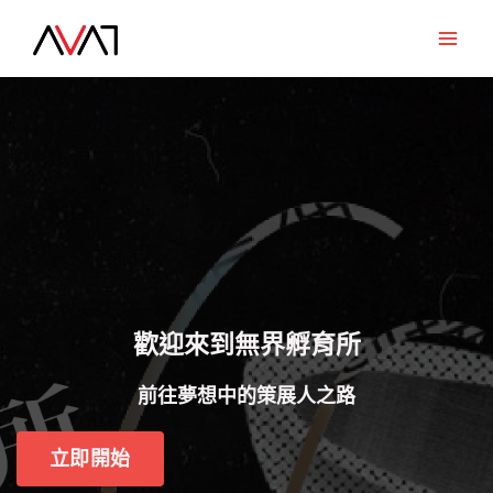
Skip
to
Main
content
Men
歡迎來到無界孵育所
前往夢想中的策展人之路
立即開始