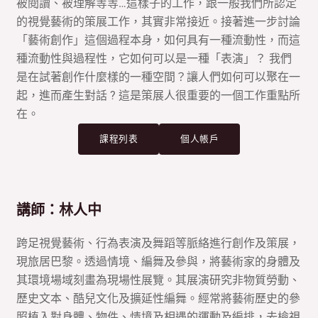
被閱讀、被理解等等…這樣子的工作，跟一般我們所認定
的視覺藝術的策展工作，其實非常接近。接著進一步討論
「藝術創作」這個過程本身，如何具有一種流動性，而這
種流動性與過程性，它如何可以是一種「表演」？ 我們
是在試著創作什麼樣的一種空間？讓人們如何可以聚在一
起，進而產生對話 ? 這是策展人很重要的一個工作重點所
在。
課程列表
個人帳戶
講師：林人中
跨足視覺藝術、行為表演及舞蹈等脈絡進行創作及策展，
現旅居巴黎。透過情境、編舞及參與，將藝術家的身體及
其環境場域刻畫為現場性展覽。其展演研究非物質勞動、
歷史文本、酷兒文化及擴延性編舞。經常將藝術歷史的參
照植入對身體、物件、情境及相遇的運動及編排，去檢視