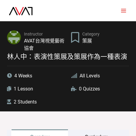
Skip
to
Main
content
Men
Category
Instructor
策展
AVAT台灣視覺藝術
協會
林人中：表演性策展及策展作為一種表演
4 Weeks
All Levels
1 Lesson
0 Quizzes
2 Students