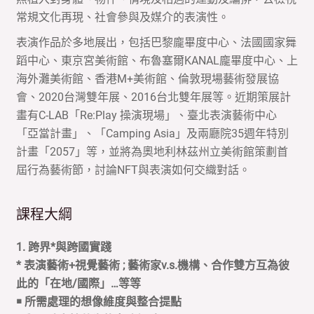
常規文化再現、社會參與及媒介的表演性。
表演作品於多地展出，包括巴黎龐畢度中心、法國國家舞
蹈中心、東京宮美術館、布魯塞爾KANAL龐畢度中心、上
海外灘美術館、香港M+美術館、倫敦現場藝術發展協
會、2020台灣雙年展、2016台北雙年展等。近期策展計
畫有C-LAB「Re:Play 操演現場」、臺北表演藝術中心
「亞當計畫」、「Camping Asia」及兩廳院35週年特別
計畫「2057」等，並將為奧地利林茲州立美術館策劃首
屆行為藝術節，討論NFT與表演如何交織對話。
課程大綱
1.
跨界
*
與跨國實踐
*
表演藝術
+
視覺藝術
;
藝術家
v.s.
機構、合作雙方互為彼
此的「在地
/
國際」
…
等等
￭
所需處理的想像維度與整合提點