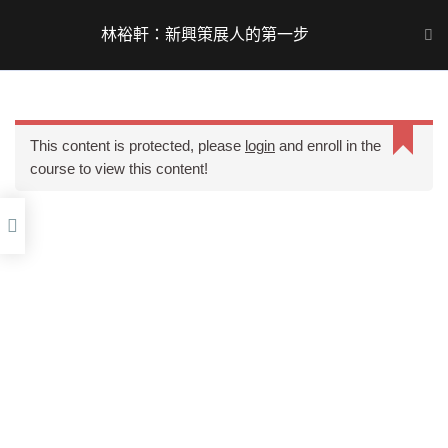
Skip
to
林裕軒：新興策展人的第一步
Main
content
Men
This content is protected, please
login
and enroll in the
視覺藝術協會因為成功整合了視覺藝術界相關的所有事
course to view this content!
業，加上歷來所展現的活力與代表性，因此協會又被稱為
視覺藝術聯盟或簡稱視盟。
Copyright © 2026 AVAT. All rights reserved.