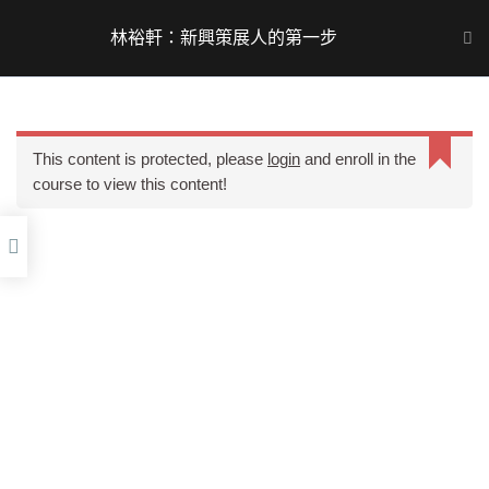
Skip
to
林裕軒：新興策展人的第一步
Main
content
Men
新興策展人的第一步
This content is protected, please
login
and enroll in the
視覺藝術協會因為成功整合了視覺藝術界相關的所有事
course to view this content!
Lesson 1 個人策展材料
業，加上歷來所展現的活力與代表性，因此協會又被稱為
的找尋
視覺藝術聯盟或簡稱視盟。
Lesson 2 個人策展方法
的建構
Copyright © 2026 AVAT. All rights reserved.
Lesson 3 為何我們需要
有培力意識？
Lesson 4 為何我們需要
有策展意識？